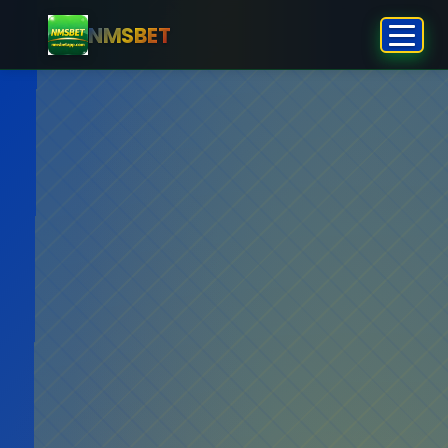
NMSBET