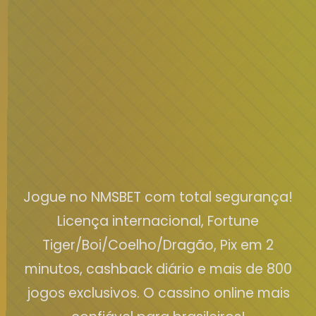
Jogue no NMSBET com total segurança!
Licença internacional, Fortune
Tiger/Boi/Coelho/Dragão, Pix em 2
minutos, cashback diário e mais de 800
jogos exclusivos. O cassino online mais