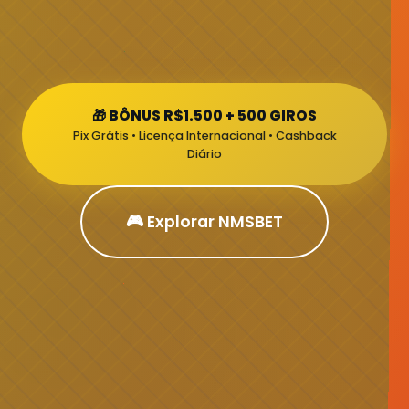
🎁 BÔNUS R$1.500 + 500 GIROS
Pix Grátis • Licença Internacional • Cashback
Diário
🎮 Explorar NMSBET