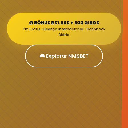
🎁 BÔNUS R$1.500 + 500 GIROS
Pix Grátis • Licença Internacional • Cashback
Diário
🎮 Explorar NMSBET