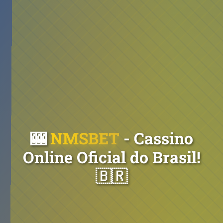
🎰
NMSBET
- Cassino
Online Oficial do Brasil!
🇧🇷