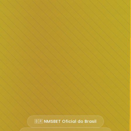
🇧🇷 NMSBET Oficial do Brasil